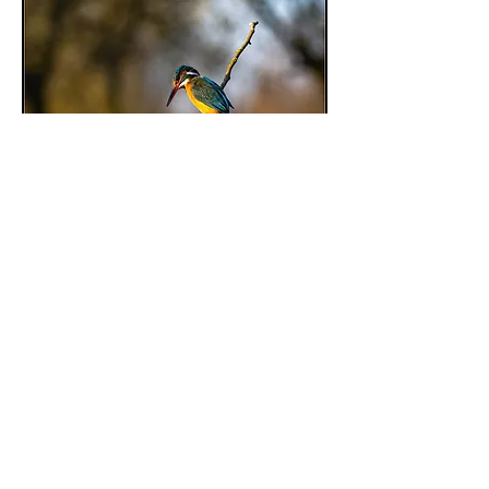
Other choice ...
1/4000 sec , f8.0 , iso 5000, -0,7 EV
Sony a7r5 , FE 200-600mm f5.6-6.3 G
OSS op 400mm