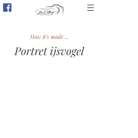
Through the eyes of
...
How it's made ...
Portret ijsvogel