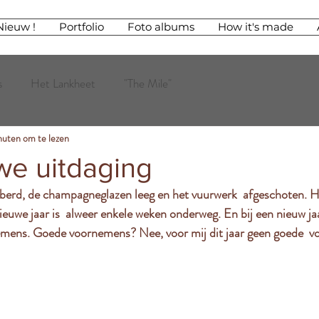
Nieuw !
Portfolio
Foto albums
How it's made
s
Het Lankheet
"The Mile"
nuten om te lezen
we uitdaging
ieuwe jaar is  alweer enkele weken onderweg. En bij een nieuw ja
emens. Goede voornemens? Nee, voor mij dit jaar geen goede  v