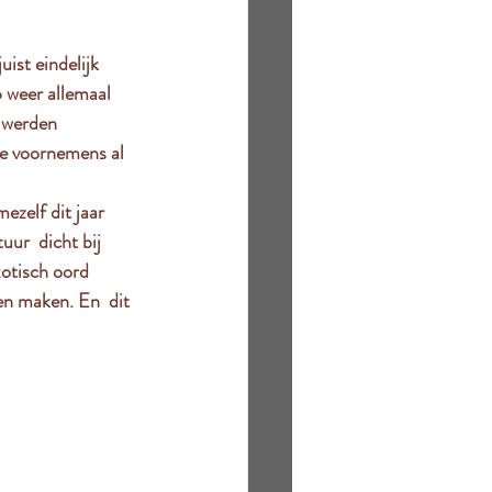
uist eindelijk 
p weer allemaal 
d werden 
de voornemens al 
ezelf dit jaar 
uur  dicht bij 
xotisch oord 
en maken. En  dit 