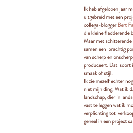
Ik heb afgelopen jaar m
uitgebreid met een proje
collega-blogger 
Bert F
die kleine fladderende 
Maar met schitterende r
samen een  prachtig por
van scherp en onscherp v
produceert. Dat  soort i
smaak of stijl.
Ik zie mezelf echter nog
niet mijn ding. Wat ik 
landschap, dier in land
vast te leggen wat ik 
verplichting tot  verko
geheel in een project s