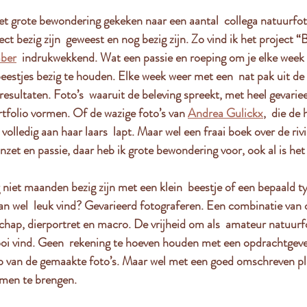
et grote bewondering gekeken naar een aantal  collega natuurfot
ct bezig zijn  geweest en nog bezig zijn. Zo vind ik het project “
aber
  indrukwekkend. Wat een passie en roeping om je elke week
beestjes bezig te houden. Elke week weer met een  nat pak uit de
esultaten. Foto’s  waaruit de beleving spreekt, met heel gevarie
tfolio vormen. Of de wazige foto’s van 
Andrea Gulickx
,  die de
olledig aan haar laars  lapt. Maar wel een fraai boek over de riv
nzet en passie, daar heb ik grote bewondering voor, ook al is het 
 niet maanden bezig zijn met een klein  beestje of een bepaald ty
dan wel  leuk vind? Gevarieerd fotograferen. Een combinatie van
schap, dierportret en macro. De vrijheid om als  amateur natuur
mooi vind. Geen  rekening te hoeven houden met een opdrachtgev
op van de gemaakte foto’s. Maar wel met een goed omschreven pl
amen te brengen.