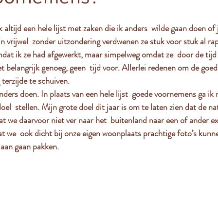
altijd een hele lijst met zaken die ik anders  wilde gaan doen of j
n vrijwel  zonder uitzondering verdwenen ze stuk voor stuk al ra
 omdat ik ze had afgewerkt, maar simpelweg omdat ze  door de tij
et belangrijk genoeg, geen  tijd voor. Allerlei redenen om de goe
 terzijde te schuiven.
anders doen. In plaats van een hele lijst  goede voornemens ga ik m
l  stellen. Mijn grote doel dit jaar is om te laten zien dat de nat
Dat we daarvoor niet ver naar het  buitenland naar een of ander e
t we  ook dicht bij onze eigen woonplaats prachtige foto’s kunn
g aan gaan pakken.