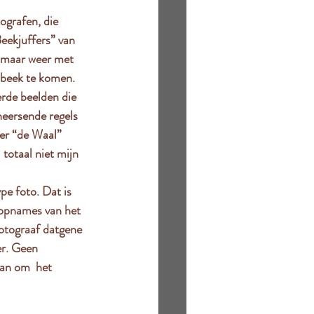
ografen, die 
Beekjuffers” van  
 maar weer met  
 beek te komen. 
erde beelden die 
 heersende regels 
ier “de Waal” 
 totaal niet mijn 
pe foto. Dat is 
 opnames van het  
fotograaf datgene 
er. Geen 
an om  het 