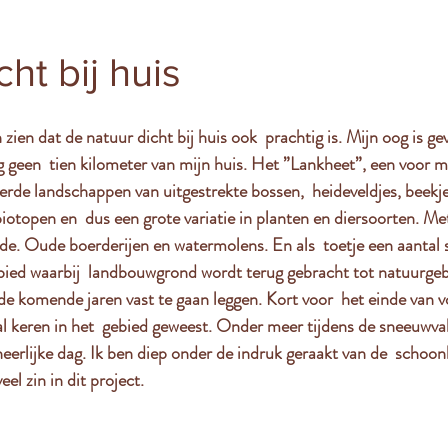
ht bij huis
n zien dat de natuur dicht bij huis ook  prachtig is. Mijn oog is ge
geen  tien kilometer van mijn huis. Het ”Lankheet”, een voor mij
erde landschappen van uitgestrekte bossen,  heideveldjes, beekje
iotopen en  dus een grote variatie in planten en diersoorten. Met
de. Oude boerderijen en watermolens. En als  toetje een aantal 
bied waarbij  landbouwgrond wordt terug gebracht tot natuurgebi
e komende jaren vast te gaan leggen. Kort voor  het einde van vo
al keren in het  gebied geweest. Onder meer tijdens de sneeuwval
eerlijke dag. Ik ben diep onder de indruk geraakt van de  schoon
eel zin in dit project.