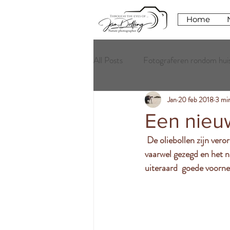
Home
All Posts
Fotograferen rondom hui
Jan
20 feb 2018
3 mi
Een nieu
 De oliebollen zijn verorberd, de champagneglazen leeg en het vuurwerk  afgeschoten. Het oude jaar is 
vaarwel gezegd en het n
uiteraard  goede voorn