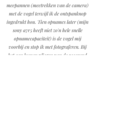
meepannen (meetrekken van de camera)
met de vogel terwijl ik de ontspanknop
ingedrukt hou. Tien opnames later (mijn
sony a7r5 heeft niet zo'n hele snelle
opnamecapaciteit) is de vogel mij
voorbij en stop ik met fotograferen. Bij
het aan komen vliegen van de zeearend
zie ik dat erachter een mantelmeeuw
vliegt die door op de zeearend te duiken
probeert of deze de gevangen vis niet wil
laten vallen. Van de vijf opnames is er
maar eentje redelijk scherp op beide
vogels, hoewel de kop van de meeuw nog
net buiten het focuspunt ligt. Het laat
mooi het gedrag van de meeuw zien
waardoor deze in mijn serie zit. De lichte