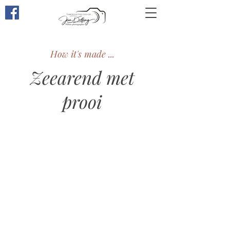
Through the eyes of ...
How it's made ...
Zeearend met
prooi