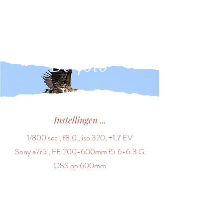
De foto
Learn more
Instellingen ...
1/800 sec , f8.0 , iso 320, +1,7 EV
Sony a7r5 , FE 200-600mm f5.6-6.3 G
OSS op 600mm