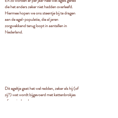
En zo worden er per jaar heel wat egels gered 
die het anders zeker niet hadden overleefd. 
Hiermee hopen we ons steentje bij te dragen 
aan de egel-populatie, die al jaren 
zorgwekkend terug loopt in aantallen in 
Nederland.
Dit egeltje gaat het wel redden, zeker als hij (of 
zij?) wat wordt bijgevoerd met kattenbrokjes 
of speciaal egelvoer. 
Fotogroet Jan