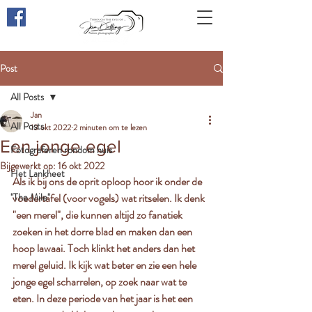
Through the eyes of ...
Post
All Posts
Jan
All Posts
13 okt 2022
2 minuten om te lezen
Een jonge egel
Fotograferen rondom huis
Bijgewerkt op:
16 okt 2022
Het Lankheet
Als ik bij ons de oprit oploop hoor ik onder de 
"The Mile"
voedertafel (voor vogels) wat ritselen. Ik denk 
"een merel", die kunnen altijd zo fanatiek 
zoeken in het dorre blad en maken dan een 
hoop lawaai. Toch klinkt het anders dan het 
merel geluid. Ik kijk wat beter en zie een hele 
jonge egel scharrelen, op zoek naar wat te 
eten. In deze periode van het jaar is het een 