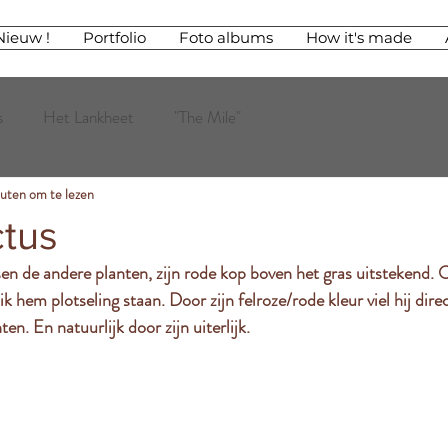
Nieuw !
Portfolio
Foto albums
How it's made
s
Het Lankheet
"The Mile"
nuten om te lezen
ctus
en de andere planten, zijn rode kop boven het gras uitstekend. O
ik hem plotseling staan. Door zijn felroze/rode kleur viel hij dire
en. En natuurlijk door zijn uiterlijk.