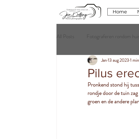
Home
All Posts
Fotograferen rondom hui
Jan
13 aug 2023
1 mi
Pilus ere
Pronkend stond hij tuss
rondje door de tuin zag 
groen en de andere plant