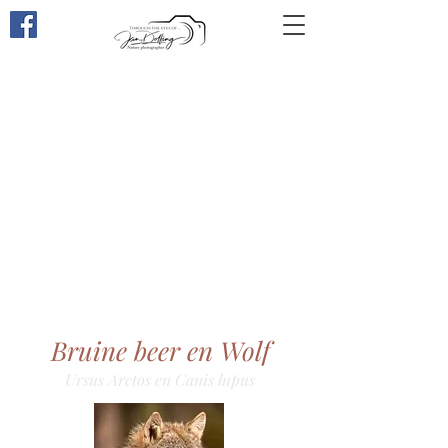
Through the eyes of ...
Bruine beer en Wolf
Ursus Arctos en Canis lupus​