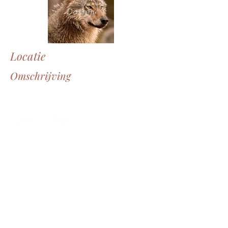
Dassen
Locatie
Omschrijving
Through the eyes of ...
Zweden , Ängra
Beer en Wolf beide zeldzaam in
Europa, beschermd. Beer tot 600 kg,
wolf tot 80 kg. Max. leeftijd beer 25
jaar, wolf 10 j aar
Alle opnames zijn niet gemaakt in de