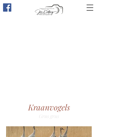
Through the eyes of ...
Kraanvogels
Grus gr
us​