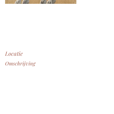
Locatie
Omschrijving
Through the eyes of ...
Rügen , Noord-Duitsland