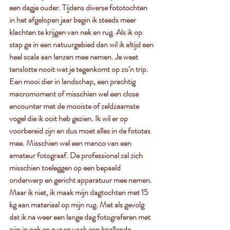
een dagje ouder. Tijdens diverse fototochten 
in het afgelopen jaar begin ik steeds meer 
klachten te krijgen van nek en rug. Als ik op 
stap ga in een natuurgebied dan wil ik altijd een 
heel scala aan lenzen mee nemen. Je weet 
tenslotte nooit wat je tegenkomt op zo’n trip. 
Een mooi dier in landschap, een prachtig 
macromoment of misschien wel een close 
encounter met de mooiste of zeldzaamste 
vogel die ik ooit heb gezien. Ik wil er op 
voorbereid zijn en dus moet alles in de fototas 
mee. Misschien wel een manco van een 
amateur fotograaf. De professional zal zich 
misschien toeleggen op een bepaald 
onderwerp en gericht apparatuur mee nemen. 
Maar ik niet, ik maak mijn dagtochten met 15 
kg aan materiaal op mijn rug. Met als gevolg 
dat ik na weer een lange dag fotograferen met 
pijn in nek en rug en vaak een knallende 