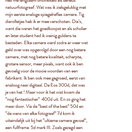
heb me langzaam ontwikkeld als serieus 
natuurfotograaf. Wat was ik zielsgelukkig met 
mijn eerste analoge spiegelreflex camera. Tig 
diarolletjes heb ik er mee verschoten. Dia’s, 
want die waren het goedkoopst en als scholier 
en later student had ik weinig guldens te 
besteden. Elke camera werd zodra er weer wat 
geld over was opgevolgd door een nog betere 
camera, met nog betere kwaliteit, scherpte, 
grotere sensor, meer pixels, want ook ik ben 
gevoelig voor de mooie woorden van een 
fabrikant. Ik ben ook mee gegroeid, eerst van 
analoog naar digitaal. De Eos 300d, dat was 
je van het ! Maar voor ik het wist kwam de 
“nog fantastischer”  400d uit. En zo ging het 
maar door. Via de “best of the best” 50d en 
“de wens van elke fotograaf” 7d kom ik 
uiteindelijk uit bij het “ultieme camera gevoel”, 
een fullframe  5d mark III. Zoals gezegd een 