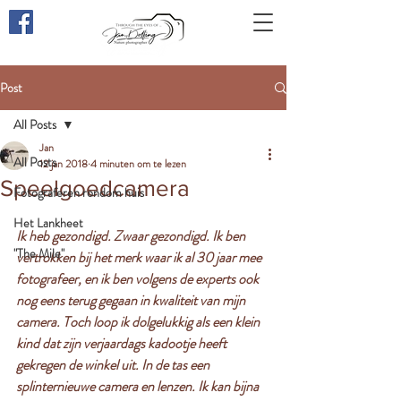
Through the eyes of ...
Post
All Posts
Jan
All Posts
12 jan 2018
4 minuten om te lezen
Speelgoedcamera
Fotograferen rondom huis
Het Lankheet
Ik heb gezondigd. Zwaar gezondigd. Ik ben 
"The Mile"
vertrokken bij het merk waar ik al 30 jaar mee 
fotografeer, en ik ben volgens de experts ook 
nog eens terug gegaan in kwaliteit van mijn 
camera. Toch loop ik dolgelukkig als een klein 
kind dat zijn verjaardags kadootje heeft 
gekregen de winkel uit. In de tas een 
splinternieuwe camera en lenzen. Ik kan bijna 